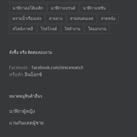
นาฬิกาออโต้เมติก
นาฬิกาแบรนด์
นาฬิกาแฟชั่น
พรายน้ำเรืองแสง
สายยาง
สายสแตนเลส
สายหนัง
สไตล์เกาหลี
โรสโกลด์
ใส่ทำงาน
ใส่ออกงาน
สั่งซื้อ หรือ ติดต่อสอบถาม
Facebook :
facebook.com/zinicewatch
หรือทัก
อินบ็อกซ์
หมวดหมู่สินค้าอื่นๆ
นาฬิกาผู้หญิง
แว่นกันแดดผู้ชาย