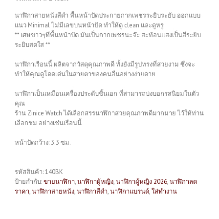
นาฬิกาสายหนังสีดำ พื้นหน้าปัดประกายกากเพชรระยิบระยับ ออกแบบ
แนว Minimal ไม่มีเลขบนหน้าปัด ทำให้ดู clean และดูหรู
** เศษขาวๆที่พื้นหน้าปัด มันเป็นกากเพชรนะจ๊ะ สะท้อนแสงเป็นสีระยิบ
ระยิบสดใส **
นาฬิกาเรือนนี้ ผลิตจากวัสดุคุณภาพดี ทั้งยังมีรูปทรงที่สวยงาม ซึ่งจะ
ทำให้คุณดูโดดเด่นในสายตาของคนอื่นอย่างง่ายดาย
นาฬิกาเป็นเหมือนเครื่องประดับชิ้นเอก ที่สามารถบ่งบอกรสนิยมในตัว
คุณ
ร้าน Zinice Watch ได้เลือกสรรนาฬิกาสวยคุณภาพดีมากมาย ไว้ให้ท่าน
เลือกชม อย่างเช่นเรือนนี้
หน้าปัดกว้าง: 3.3 ซม.
รหัสสินค้า:
140BK
ป้ายกำกับ:
ขายนาฬิกา
,
นาฬิกาผู้หญิง
,
นาฬิกาผู้หญิง 2026
,
นาฬิกาลด
ราคา
,
นาฬิกาสายหนัง
,
นาฬิกาสีดำ
,
นาฬิกาแบรนด์
,
ใส่ทำงาน