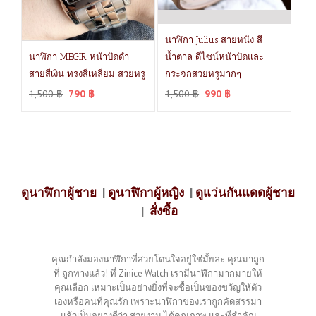
นาฬิกา Julius สายหนัง สี
นาฬิกา MEGIR หน้าปัดดำ
น้ำตาล ดีไซน์หน้าปัดและ
สายสีเงิน ทรงสี่เหลี่ยม สวยหรู
กระจกสวยหรูมากๆ
1,500
฿
790
฿
1,500
฿
990
฿
ดูนาฬิกาผู้ชาย
|
ดูนาฬิกาผู้หญิง
|
ดูแว่นกันแดดผู้ชาย
|
สั่งซื้อ
คุณกำลังมองนาฬิกาที่สวยโดนใจอยู่ใช่มั้ยล่ะ คุณมาถูก
ที่ ถูกทางแล้ว! ที่ Zinice Watch เรามีนาฬิกามากมายให้
คุณเลือก เหมาะเป็นอย่างยิ่งที่จะซื้อเป็นของขวัญให้ตัว
เองหรือคนที่คุณรัก เพราะนาฬิกาของเราถูกคัดสรรมา
แล้วเป็นอย่างดีว่า สวยงาม ได้คุณภาพ และที่สำคัญ