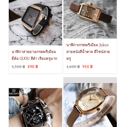
นาฬิกาเกรดพรีเมียม Julius
นาฬิกาสายยางเกรดพรีเมียม
สายหนังสีน้ำตาล ดีไซน์สวย
ยี่ห้อ GUOU สีดำ เรียบหรูมาก
หรู
1,300
฿
890
฿
1,600
฿
950
฿