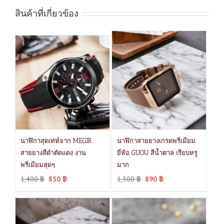
สินค้าที่เกี่ยวข้อง
นาฬิกาสุดเท่ห์จาก MEGIR
นาฬิกาสายยางเกรดพรีเมียม
สายยางสีดำตัดแดง งาน
ยี่ห้อ GUOU สีน้ำตาล เรียบหรู
พรีเมียมสุดๆ
มาก
1,400
฿
850
฿
1,300
฿
890
฿