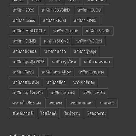
นาฬิกา 2026
นาฬิกา DAYBIRD
นาฬิกา GUOU
นาฬิกา Julius
นาฬิกา KEZZI
นาฬิกา KIMIO
นาฬิกา MINI FOCUS
นาฬิกา Scottie
นาฬิกา SINObi
นาฬิกา SKMEI
นาฬิกา SKONE
นาฬิกา WEIQIN
นาฬิกาดิจิตอล
นาฬิกาน่ารัก
นาฬิกาผู้หญิง
นาฬิกาผู้หญิง 2026
นาฬิการุ่นใหม่
นาฬิกาลดราคา
นาฬิกาวัยรุ่น
นาฬิกาสาย Alloy
นาฬิกาสายยาง
นาฬิกาสายหนัง
นาฬิกาสีดำ
นาฬิกาสีทอง
นาฬิกาออโต้เมติก
นาฬิกาแบรนด์
นาฬิกาแฟชั่น
พรายน้ำเรืองแสง
สายยาง
สายสแตนเลส
สายหนัง
สไตล์เกาหลี
โรสโกลด์
ใส่ทำงาน
ใส่ออกงาน