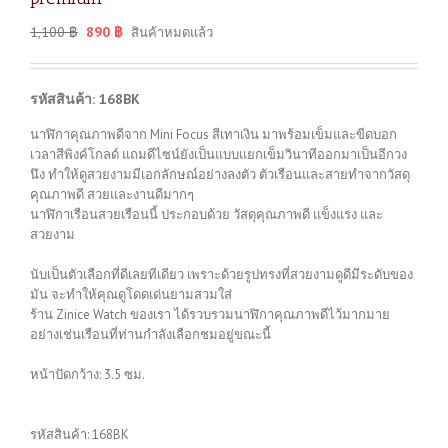
1,100
฿
890
฿
สินค้าหมดแล้ว
รหัสสินค้า: 168BK
นาฬิกาคุณภาพดีจาก Mini Focus สีเทาเงิน มาพร้อมเข็มและขีดบอก
เวลาสีพิงค์โกลด์ แถมดีไซน์ยังเป็นแบบแยกเข็มวินาทีออกมาเป็นอีกวง
นึง ทำให้ดูสวยงามมีเอกลักษณ์อย่างลงตัว ตัวเรือนและสายทำจากวัสดุ
คุณภาพดี สวยและงานดีมากๆ
นาฬิกาเรือนสวยเรือนนี้ ประกอบด้วย วัสดุคุณภาพดี แข็งแรง และ
สวยงาม
นับเป็นตัวเลือกที่ดีเลยทีเดียว เพราะด้วยรูปทรงที่สวยงามดูดีมีระดับของ
มัน จะทำให้คุณดูโดดเด่นยามสวมใส่
ร้าน Zinice Watch ของเรา ได้รวบรวมนาฬิกาคุณภาพดีไว้มากมาย
อย่างเช่นเรือนที่ท่านกำลังเลือกชมอยู่ขณะนี้
หน้าปัดกว้าง: 3.5 ซม.
รหัสสินค้า:
168BK