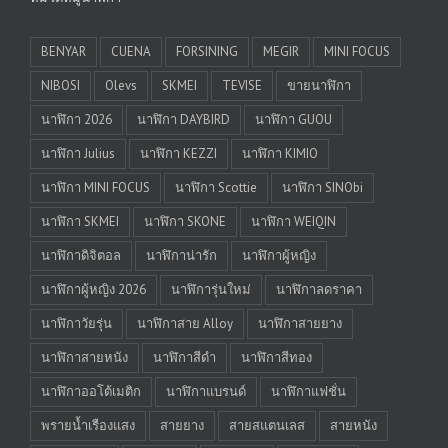
BENYAR
CUENA
FORSINING
MEGIR
MINI FOCUS
NIBOSI
Olevs
SKMEI
TEVISE
ขายนาฬิกา
นาฬิกา 2026
นาฬิกา DAYBIRD
นาฬิกา GUOU
นาฬิกา Julius
นาฬิกา KEZZI
นาฬิกา KIMIO
นาฬิกา MINI FOCUS
นาฬิกา Scottie
นาฬิกา SINObi
นาฬิกา SKMEI
นาฬิกา SKONE
นาฬิกา WEIQIN
นาฬิกาดิจิตอล
นาฬิกาน่ารัก
นาฬิกาผู้หญิง
นาฬิกาผู้หญิง 2026
นาฬิการุ่นใหม่
นาฬิกาลดราคา
นาฬิกาวัยรุ่น
นาฬิกาสาย Alloy
นาฬิกาสายยาง
นาฬิกาสายหนัง
นาฬิกาสีดำ
นาฬิกาสีทอง
นาฬิกาออโต้เมติก
นาฬิกาแบรนด์
นาฬิกาแฟชั่น
พรายน้ำเรืองแสง
สายยาง
สายสแตนเลส
สายหนัง