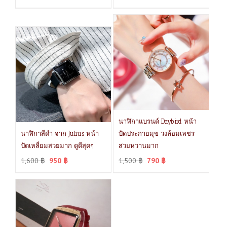
นาฬิกาแบรนด์ Daybird หน้า
นาฬิกาสีดำ จาก Julius หน้า
ปัดประกายมุข วงล้อมเพชร
ปัดเหลี่ยมสวยมาก ดูดีสุดๆ
สวยหวานมาก
1,600
฿
950
฿
1,500
฿
790
฿