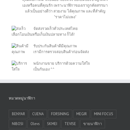
เองหรือคนที่คุณรัก เพราะนาฬิกาของเราถูกคัดสรรมา
แล้วเป็นอย่างดีว่า สวยงาม ได้คุณภาพ และที่สำคัญ
"ราคาไม่แพง"
จัดส่งรวดเร็วทั่วประเทศไทย
เลือกโอนเงินหรือเก็บเงินปลายทาง ก็ได้!
รับประกันสินค้าดีมีคุณภาพ
เรามีการตรวจสอบสินค้าก่อนจัดส่ง
พนักงานขาย บริการด้วยความใส่ใจ
เป็นกันเอง ^^
หมวดหมู่นาฬิกา
BENYAR
CUENA
FORSINING
MEGIR
MINI FOCUS
NIBOSI
Olevs
SKMEI
TEVISE
ขายนาฬิกา