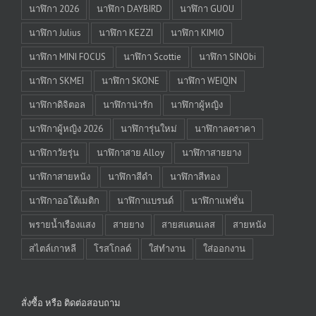
นาฬิกา 2026
นาฬิกา DAYBIRD
นาฬิกา GUOU
นาฬิกา Julius
นาฬิกา KEZZI
นาฬิกา KIMIO
นาฬิกา MINI FOCUS
นาฬิกา Scottie
นาฬิกา SINObi
นาฬิกา SKMEI
นาฬิกา SKONE
นาฬิกา WEIQIN
นาฬิกาดิจิตอล
นาฬิกาน่ารัก
นาฬิกาผู้หญิง
นาฬิกาผู้หญิง 2026
นาฬิการุ่นใหม่
นาฬิกาลดราคา
นาฬิกาวัยรุ่น
นาฬิกาสาย Alloy
นาฬิกาสายยาง
นาฬิกาสายหนัง
นาฬิกาสีดำ
นาฬิกาสีทอง
นาฬิกาออโต้เมติก
นาฬิกาแบรนด์
นาฬิกาแฟชั่น
พรายน้ำเรืองแสง
สายยาง
สายสแตนเลส
สายหนัง
สไตล์เกาหลี
โรสโกลด์
ใส่ทำงาน
ใส่ออกงาน
สั่งซื้อ หรือ ติดต่อสอบถาม