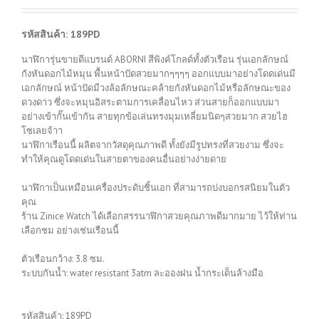
รหัสสินค้า: 189PD
นาฬิการุ่นขายดีแบรนด์ ABORNI สีพิงค์โกลด์ทั้งตัวเรือน รุ่นเอกลักษณ์
กังหันดอกไม้หมุน พื้นหน้าปัดสวยมากๆๆๆๆ ออกแบบมาอย่างโดดเด่นมี
เอกลักษณ์ หน้าปัดมีวงล้อลักษณะคล้ายกังหันดอกไม้หรือลักษณะของ
ดวงดาว ซึ่งจะหมุนอิสระตามการเคลื่อนไหว ส่วนสายก็ออกแบบมา
อย่างเข้ากั๊นเข้ากัน สายทุกข้อเล่นทรงมุมเหลี่ยมนิดๆสวยมาก สวยไฮ
โซเลยจ้าา
นาฬิกาเรือนนี้ ผลิตจากวัสดุคุณภาพดี ทั้งยังมีรูปทรงที่สวยงาม ซึ่งจะ
ทำให้คุณดูโดดเด่นในสายตาของคนอื่นอย่างง่ายดาย
นาฬิกาเป็นเหมือนเครื่องประดับชิ้นเอก ที่สามารถบ่งบอกรสนิยมในตัว
คุณ
ร้าน Zinice Watch ได้เลือกสรรนาฬิกาสวยคุณภาพดีมากมาย ไว้ให้ท่าน
เลือกชม อย่างเช่นเรือนนี้
ตัวเรือนกว้าง: 3.8 ซม.
ระบบกันน้ำ: water resistant 3atm ละอองฝน น้ำกระเด็นล้างมือ
รหัสสินค้า:
189PD