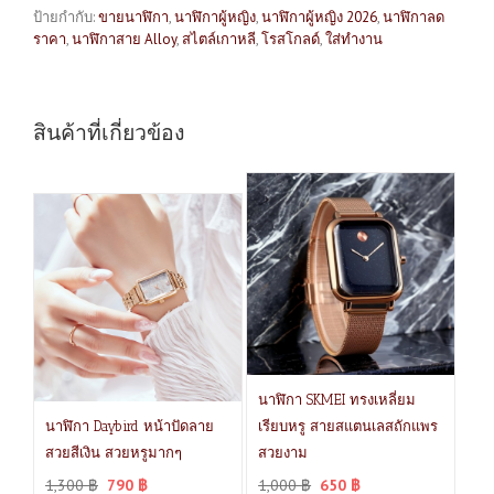
ป้ายกำกับ:
ขายนาฬิกา
,
นาฬิกาผู้หญิง
,
นาฬิกาผู้หญิง 2026
,
นาฬิกาลด
ราคา
,
นาฬิกาสาย Alloy
,
สไตล์เกาหลี
,
โรสโกลด์
,
ใส่ทำงาน
สินค้าที่เกี่ยวข้อง
นาฬิกา SKMEI ทรงเหลี่ยม
นาฬิกา Daybird หน้าปัดลาย
เรียบหรู สายสแตนเลสถักแพร
สวยสีเงิน สวยหรูมากๆ
สวยงาม
1,300
฿
790
฿
1,000
฿
650
฿