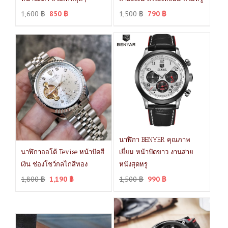
1,600
฿
850
฿
1,500
฿
790
฿
นาฬิกา BENYER คุณภาพ
นาฬิกาออโต้ Tevise หน้าปัดสี
เยี่ยม หน้าปัดขาว งานสาย
เงิน ช่องโชว์กลไกสีทอง
หนังสุดหรู
1,800
฿
1,190
฿
1,500
฿
990
฿