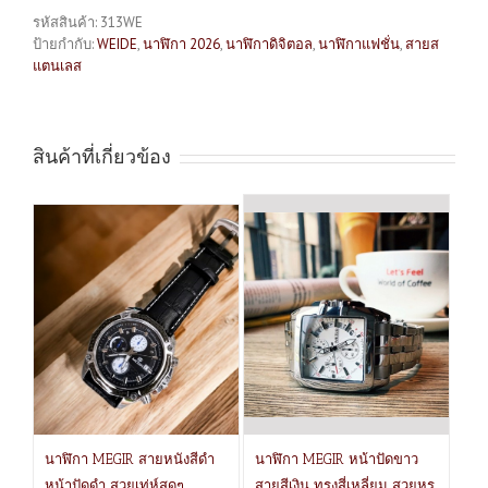
รหัสสินค้า:
313WE
ป้ายกำกับ:
WEIDE
,
นาฬิกา 2026
,
นาฬิกาดิจิตอล
,
นาฬิกาแฟชั่น
,
สายส
แตนเลส
สินค้าที่เกี่ยวข้อง
นาฬิกา MEGIR สายหนังสีดำ
นาฬิกา MEGIR หน้าปัดขาว
หน้าปัดดำ สวยเท่ห์สุดๆ
สายสีเงิน ทรงสี่เหลี่ยม สวยหรู