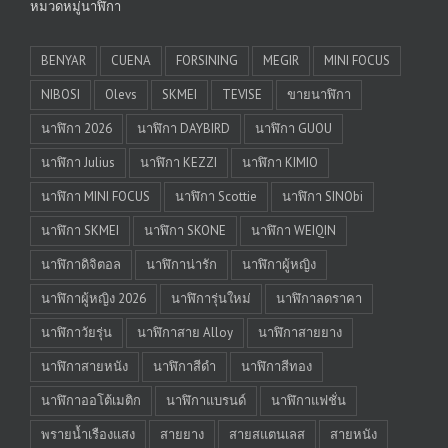
หมวดหมู่นาฬิกา
BENYAR
CUENA
FORSINING
MEGIR
MINI FOCUS
NIBOSI
Olevs
SKMEI
TEVISE
ขายนาฬิกา
นาฬิกา 2026
นาฬิกา DAYBIRD
นาฬิกา GUOU
นาฬิกา Julius
นาฬิกา KEZZI
นาฬิกา KIMIO
นาฬิกา MINI FOCUS
นาฬิกา Scottie
นาฬิกา SINObi
นาฬิกา SKMEI
นาฬิกา SKONE
นาฬิกา WEIQIN
นาฬิกาดิจิตอล
นาฬิกาน่ารัก
นาฬิกาผู้หญิง
นาฬิกาผู้หญิง 2026
นาฬิการุ่นใหม่
นาฬิกาลดราคา
นาฬิกาวัยรุ่น
นาฬิกาสาย Alloy
นาฬิกาสายยาง
นาฬิกาสายหนัง
นาฬิกาสีดำ
นาฬิกาสีทอง
นาฬิกาออโต้เมติก
นาฬิกาแบรนด์
นาฬิกาแฟชั่น
พรายน้ำเรืองแสง
สายยาง
สายสแตนเลส
สายหนัง