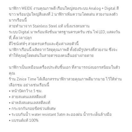
นาฬิกา WEIDE งานคุณภาพดี เรือนใหญ่สองระบบ Analog + Digital สี
ขาว พร้อมปุ่มใหญ่สีแดงที่ 2 นาฬิกาเพิ่มความโดดเด่น สวยงามลงตัว
มากเรือนนี้
สายทำมาจาก Stainless Steel แท้ แข็งแรงทนทาน
ระบบ Digital มาพร้อมฟังชั่นมาตรฐานครบครัน เช่น ไฟ LED, แสดงวัน
ที่, ตั้งเวลาปลุก
ดีไซน์เท่ห์ๆ สวยครบครับและคุ้มค่าเลยตัวนี้
นาฬิกาเรือนนี้ ผลิตจากวัสดุคุณภาพดี ทั้งยังมีรูปทรงที่สวยงาม ซึ่งจะ
ทำให้คุณดูโดดเด่นในสายตาของคนอื่นอย่างง่ายดาย
นาฬิกาเป็นเหมือนเครื่องประดับชิ้นเอก ที่สามารถบ่งบอกรสนิยมในตัว
คุณ
ร้าน Zinice Time ได้เลือกสรรนาฬิกาสวยคุณภาพดีมากมาย ไว้ให้ท่าน
เลือกชม อย่างเช่นเรือนนี้
• หน้าปัดกว้าง: 5 ซม.
• สายสแตนเลสสตีลแท้
• ฝาหลังสแตนเลสสตีลแท้
• กระจกกันรอยขีดข่วนพิเศษ
• ระบบกันน้ำ: water resistant 3atm ละอองฝน น้ำกระเด็นล้างมือ
• แบรนด์แท้ 100%