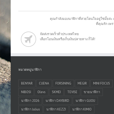
คุณกำลังมองนาฬิกาที่สวยโดนใจอยู่ใช่มั้ยล่ะ 
ที่คุณรัก เ
จัดส่งรวดเร็วทั่วประเทศไทย
เลือกโอนเงินหรือเก็บเงินปลายทาง ก็ได้!
หมวดหมู่นาฬิกา
BENYAR
CUENA
FORSINING
MEGIR
MINI FOCUS
NIBOSI
Olevs
SKMEI
TEVISE
ขายนาฬิกา
นาฬิกา 2026
นาฬิกา DAYBIRD
นาฬิกา GUOU
นาฬิกา Julius
นาฬิกา KEZZI
นาฬิกา KIMIO