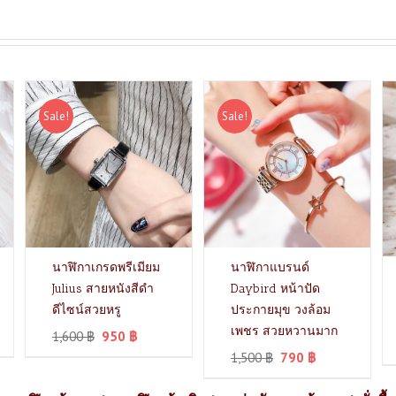
Sale!
Sale!
นาฬิกาเกรดพรีเมียม
นาฬิกาแบรนด์
Julius สายหนังสีดำ
Daybird หน้าปัด
ดีไซน์สวยหรู
ประกายมุข วงล้อม
เพชร สวยหวานมาก
1,600
฿
950
฿
1,500
฿
790
฿