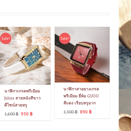
Sale!
Sale!
นาฬิกาสายยางเกรด
นาฬิกาเกรดพรีเมียม
พรีเมียม ยี่ห้อ GUOU
Julius สายหนังสีขาว
สีแดง เรียบหรูมาก
ดีไซน์สวยหรู
1,300
฿
890
฿
1,600
฿
950
฿