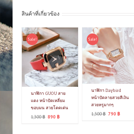
สินค้าที่เกี่ยวข้อง
Sale!
Sale!
นาฬิกา Daybird
นาฬิกา GUOU สาย
หน้าปัดลายสวยสีเงิน
แดง หน้าปัดเหลี่ยม
สวยหรูมากๆ
ขอบมน สวยโดดเด่น
1,300
฿
790
฿
1,300
฿
890
฿