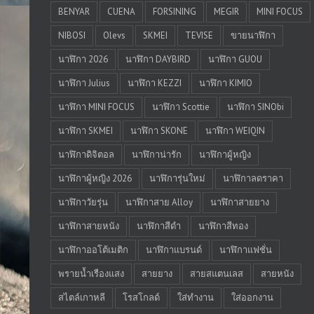
BENYAR
CUENA
FORSINING
MEGIR
MINI FOCUS
NIBOSI
Olevs
SKMEI
TEVISE
ขายนาฬิกา
นาฬิกา 2026
นาฬิกา DAYBIRD
นาฬิกา GUOU
นาฬิกา Julius
นาฬิกา KEZZI
นาฬิกา KIMIO
นาฬิกา MINI FOCUS
นาฬิกา Scottie
นาฬิกา SINObi
นาฬิกา SKMEI
นาฬิกา SKONE
นาฬิกา WEIQIN
นาฬิกาดิจิตอล
นาฬิกาน่ารัก
นาฬิกาผู้หญิง
นาฬิกาผู้หญิง 2026
นาฬิการุ่นใหม่
นาฬิกาลดราคา
นาฬิกาวัยรุ่น
นาฬิกาสาย Alloy
นาฬิกาสายยาง
นาฬิกาสายหนัง
นาฬิกาสีดำ
นาฬิกาสีทอง
นาฬิกาออโต้เมติก
นาฬิกาแบรนด์
นาฬิกาแฟชั่น
พรายน้ำเรืองแสง
สายยาง
สายสแตนเลส
สายหนัง
สไตล์เกาหลี
โรสโกลด์
ใส่ทำงาน
ใส่ออกงาน