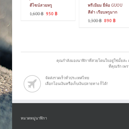
ดีไซน์สวยหรู
พรีเมียม ยี่ห้อ GUOU
สีดำ เรียบหรูมาก
1,600
฿
950
฿
1,300
฿
890
฿
คุณกำลังมองนาฬิกาที่สวยโดนใจอยู่ใช่มั้ยล่ะ 
ที่คุณรัก เ
จัดส่งรวดเร็วทั่วประเทศไทย
เลือกโอนเงินหรือเก็บเงินปลายทาง ก็ได้!
หมวดหมู่นาฬิกา