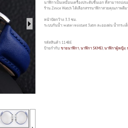
นาฬิกาเป็นเหมือนเครื่องประดับชิ้นเอก ที่สามารถบ่
ร้าน Zinice Watch ได้เลือกสรรนาฬิกาสวยคุณภาพดีมาก
หน้าปัดกว้าง: 3.3 ซม.
ระบบกันน้ำ: water resistant 3atm ละอองฝน น้ำกระเด็
รหัสสินค้า:
114BE
ป้ายกำกับ:
ขายนาฬิกา
,
นาฬิกา SKMEI
,
นาฬิกาผู้หญิง
,