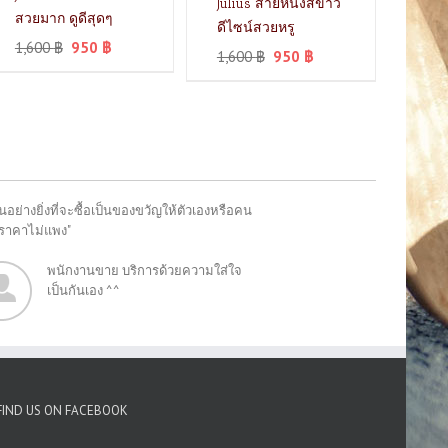
Julius สายหนังสีขาว
สวยมาก ดูดีสุดๆ
ดีไซน์สวยหรู
1,600
฿
950
฿
1,600
฿
950
฿
อย่างยิ่งที่จะซื้อเป็นของขวัญให้ตัวเองหรือคน
"ราคาไม่แพง"
พนักงานขาย บริการด้วยความใส่ใจ
เป็นกันเอง ^^
FIND US ON FACEBOOK