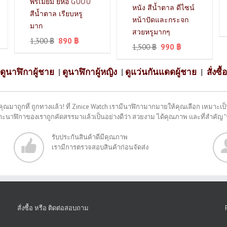
พรีเมียม ยี่ห้อ GUOU
หนัง สีน้ำตาล ดีไซน์
สีน้ำตาล เรียบหรู
หน้าปัดและกระจก
มาก
สวยหรูมากๆ
1,300
฿
890
฿
1,500
฿
990
฿
ดูนาฬิกาผู้ชาย
|
ดูนาฬิกาผู้หญิง
|
ดูแว่นกันแดดผู้ชาย
|
สั่งซื้อ
คุณมาถูกที่ ถูกทางแล้ว! ที่ Zinice Watch เรามีนาฬิกามากมายให้คุณเลือก เหมาะเป็น
พราะนาฬิกาของเราถูกคัดสรรมาแล้วเป็นอย่างดีว่า สวยงาม ได้คุณภาพ และที่สำคัญ 
รับประกันสินค้าดีมีคุณภาพ
เรามีการตรวจสอบสินค้าก่อนจัดส่ง
สั่งซื้อ หรือ ติดต่อสอบถาม