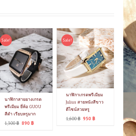
Sale!
Sale!
นาฬิกาเกรดพรีเมียม
นาฬิกาสายยางเกรด
Julius สายหนังสีขาว
พรีเมียม ยี่ห้อ GUOU
ดีไซน์สวยหรู
สีดำ เรียบหรูมาก
1,600
฿
950
฿
1,300
฿
890
฿