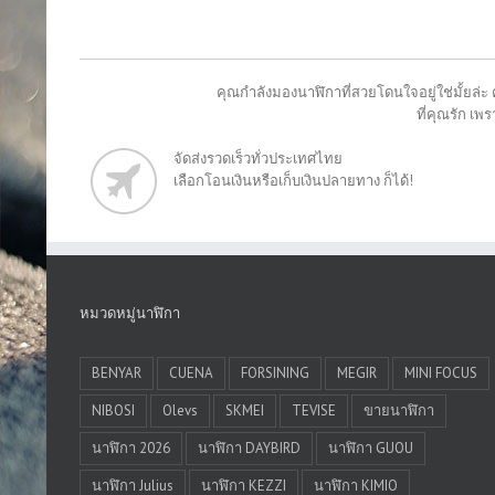
คุณกำลังมองนาฬิกาที่สวยโดนใจอยู่ใช่มั้ยล่ะ 
ที่คุณรัก เ
จัดส่งรวดเร็วทั่วประเทศไทย
เลือกโอนเงินหรือเก็บเงินปลายทาง ก็ได้!
หมวดหมู่นาฬิกา
BENYAR
CUENA
FORSINING
MEGIR
MINI FOCUS
NIBOSI
Olevs
SKMEI
TEVISE
ขายนาฬิกา
นาฬิกา 2026
นาฬิกา DAYBIRD
นาฬิกา GUOU
นาฬิกา Julius
นาฬิกา KEZZI
นาฬิกา KIMIO