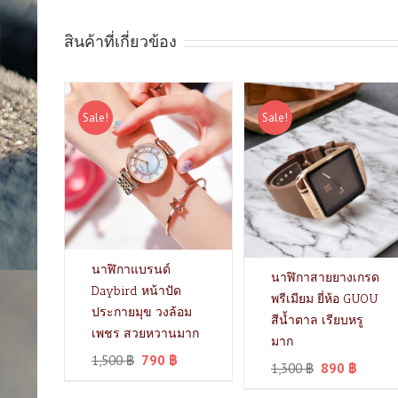
สินค้าที่เกี่ยวข้อง
Sale!
Sale!
นาฬิกาแบรนด์
นาฬิกาสายยางเกรด
Daybird หน้าปัด
พรีเมียม ยี่ห้อ GUOU
ประกายมุข วงล้อม
สีน้ำตาล เรียบหรู
เพชร สวยหวานมาก
มาก
1,500
฿
790
฿
1,300
฿
890
฿