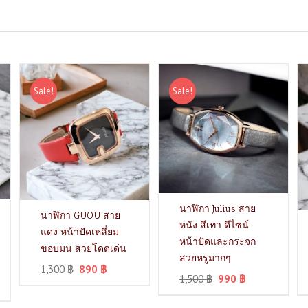
Sale!
Sale!
นาฬิกา Julius สาย
นาฬิกา GUOU สาย
หนัง สีเทา ดีไซน์
แดง หน้าปัดเหลี่ยม
หน้าปัดและกระจก
ขอบมน สวยโดดเด่น
สวยหรูมากๆ
1,300
฿
890
฿
1,500
฿
990
฿