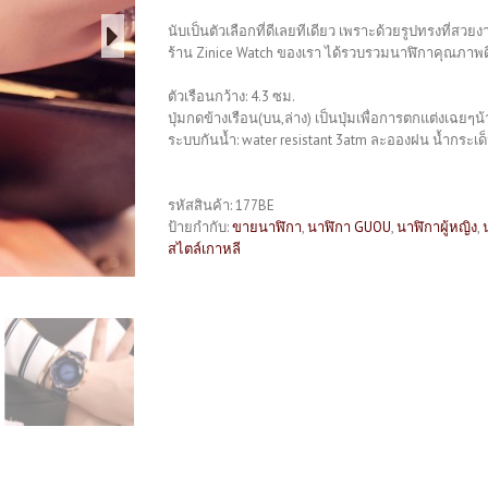
นับเป็นตัวเลือกที่ดีเลยทีเดียว เพราะด้วยรูปทรงที่ส
ร้าน Zinice Watch ของเรา ได้รวบรวมนาฬิกาคุณภาพดีไ
ตัวเรือนกว้าง: 4.3 ซม.
ปุ่มกดข้างเรือน(บน,ล่าง) เป็นปุ่มเพื่อการตกแต่งเฉยๆน้า
ระบบกันน้ำ: water resistant 3atm ละอองฝน น้ำกระเด็
รหัสสินค้า:
177BE
ป้ายกำกับ:
ขายนาฬิกา
,
นาฬิกา GUOU
,
นาฬิกาผู้หญิง
,
สไตล์เกาหลี