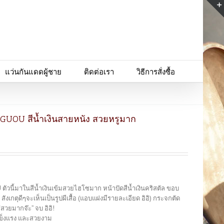
แว่นกันแดดผู้ชาย
ติดต่อเรา
วิธีการสั่งซื้อ
อ GUOU สีน้ำเงินสายหนัง สวยหรูมาก
ตัวนี้มาในสีน้ำเงินเข้มสวยไฮโซมาก หน้าปัดสีน้ำเงินคริสตัล ขอบ
เกตุดีๆจะเห็นเป็นรูปผีเสื้อ (แอบแฝงมีรายละเอียด อิอิ) กระจกตัด
“สวยมากจ๊ะ” จบ อิอิ!
แข็งแรง และสวยงาม