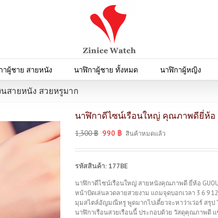
กาผู้ชาย สายหนัง
นาฬิกาผู้ชาย ทั้งหมด
นาฬิกาผู้หญิง
เงินสายหนัง สวยหรูมาก
นาฬิกาดีไซน์เรือนใหญ่ คุณภาพดียี่ห้
1,300
฿
990
฿
สินค้าหมดแล้ว
รหัสสินค้า: 177BE
นาฬิกาดีไซน์เรือนใหญ่ สายหนังคุณภาพดี ยี่ห้อ GUOU 
หน้าปัดเล่นลวดลายสวยงาม แถมจุดบอกเวลา 3 6 9 12 สัง
มุมสไตล์อัญมณีหรู พูดมากไปเดี๋ยวจะหาว่าเว่อร์ สรุป 
นาฬิกาเรือนสวยเรือนนี้ ประกอบด้วย วัสดุคุณภาพดี 