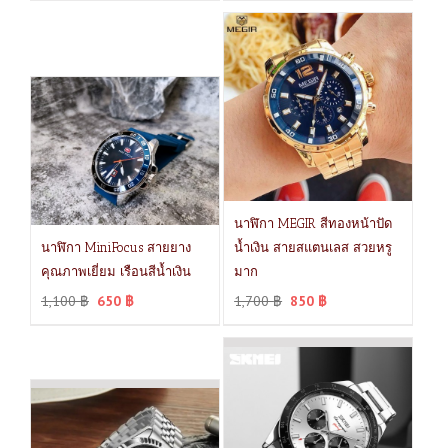
นาฬิกา MEGIR สีทองหน้าปัด
นาฬิกา MiniFocus สายยาง
น้ำเงิน สายสแตนเลส สวยหรู
คุณภาพเยี่ยม เรือนสีน้ำเงิน
มาก
1,100
฿
650
฿
1,700
฿
850
฿