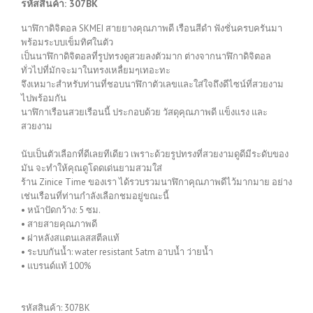
รหัสสินค้า: 307BK
นาฬิกาดิจิตอล SKMEI สายยางคุณภาพดี เรือนสีดำ ฟังชั่นครบครันมา
พร้อมระบบเข็มทิศในตัว
เป็นนาฬิกาดิจิตอลที่รูปทรงดูสวยลงตัวมาก ต่างจากนาฬิกาดิจิตอล
ทั่วไปที่มักจะมาในทรงเหลื่ยมๆเทอะทะ
จึงเหมาะสำหรับท่านที่ชอบนาฬิกาตัวเลขและใส่ใจถึงดีไซน์ที่สวยงาม
ไปพร้อมกัน
นาฬิกาเรือนสวยเรือนนี้ ประกอบด้วย วัสดุคุณภาพดี แข็งแรง และ
สวยงาม
นับเป็นตัวเลือกที่ดีเลยทีเดียว เพราะด้วยรูปทรงที่สวยงามดูดีมีระดับของ
มัน จะทำให้คุณดูโดดเด่นยามสวมใส่
ร้าน Zinice Time ของเรา ได้รวบรวมนาฬิกาคุณภาพดีไว้มากมาย อย่าง
เช่นเรือนที่ท่านกำลังเลือกชมอยู่ขณะนี้
• หน้าปัดกว้าง: 5 ซม.
• สายสายคุณภาพดี
• ฝาหลังสแตนเลสสตีลแท้
• ระบบกันน้ำ: water resistant 5atm อาบน้ำ ว่ายน้ำ
• แบรนด์แท้ 100%
รหัสสินค้า:
307BK