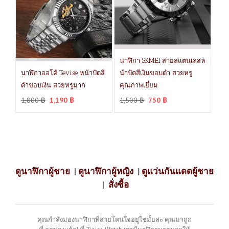
นาฬิกา SKMEI สายสแตนเลสห
นาฬิกาออโต้ Tevise หน้าปัดสี
น้าปัดสีเงินขอบดำ สวยหรู
ดำขอบเงิน สวยหรูมาก
คุณภาพเยี่ยม
1,800
฿
1,190
฿
1,500
฿
750
฿
ดูนาฬิกาผู้ชาย
|
ดูนาฬิกาผู้หญิง
|
ดูแว่นกันแดดผู้ชาย
|
สั่งซื้อ
คุณกำลังมองนาฬิกาที่สวยโดนใจอยู่ใช่มั้ยล่ะ คุณมาถูก