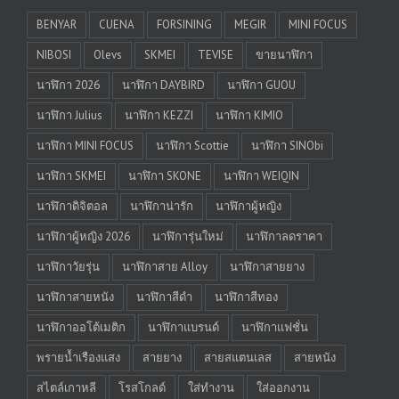
BENYAR
CUENA
FORSINING
MEGIR
MINI FOCUS
NIBOSI
Olevs
SKMEI
TEVISE
ขายนาฬิกา
นาฬิกา 2026
นาฬิกา DAYBIRD
นาฬิกา GUOU
นาฬิกา Julius
นาฬิกา KEZZI
นาฬิกา KIMIO
นาฬิกา MINI FOCUS
นาฬิกา Scottie
นาฬิกา SINObi
นาฬิกา SKMEI
นาฬิกา SKONE
นาฬิกา WEIQIN
นาฬิกาดิจิตอล
นาฬิกาน่ารัก
นาฬิกาผู้หญิง
นาฬิกาผู้หญิง 2026
นาฬิการุ่นใหม่
นาฬิกาลดราคา
นาฬิกาวัยรุ่น
นาฬิกาสาย Alloy
นาฬิกาสายยาง
นาฬิกาสายหนัง
นาฬิกาสีดำ
นาฬิกาสีทอง
นาฬิกาออโต้เมติก
นาฬิกาแบรนด์
นาฬิกาแฟชั่น
พรายน้ำเรืองแสง
สายยาง
สายสแตนเลส
สายหนัง
สไตล์เกาหลี
โรสโกลด์
ใส่ทำงาน
ใส่ออกงาน