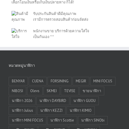
เลือกโอนเงินหรือเก็บเงินปลายทาง ก็ได้!
รับประกันสินค้าดีมีคุณภาพ
เรามีการตรวจสอบสินค้าก่อนจัดส่ง
พนักงานขาย บริการด้วยความใส่ใจ
เป็นกันเอง ^^
หมวดหมู่นาฬิกา
BENYAR
CUENA
FORSINING
MEGIR
MINI FOCUS
NIBOSI
Olevs
SKMEI
TEVISE
ขายนาฬิกา
นาฬิกา 2026
นาฬิกา DAYBIRD
นาฬิกา GUOU
นาฬิกา Julius
นาฬิกา KEZZI
นาฬิกา KIMIO
นาฬิกา MINI FOCUS
นาฬิกา Scottie
นาฬิกา SINObi