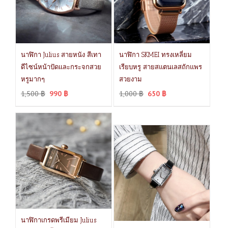
นาฬิกา Julius สายหนัง สีเทา
นาฬิกา SKMEI ทรงเหลี่ยม
ดีไซน์หน้าปัดและกระจกสวย
เรียบหรู สายสแตนเลสถักแพร
หรูมากๆ
สวยงาม
1,500
฿
990
฿
1,000
฿
650
฿
นาฬิกาเกรดพรีเมียม Julius