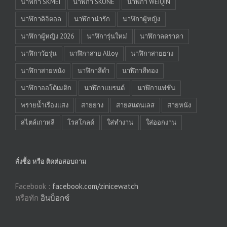
นาฬิกา SKMEI
นาฬิกา SKONE
นาฬิกา WEIQIN
นาฬิกาดิจิตอล
นาฬิกาน่ารัก
นาฬิกาผู้หญิง
นาฬิกาผู้หญิง 2026
นาฬิการุ่นใหม่
นาฬิกาลดราคา
นาฬิกาวัยรุ่น
นาฬิกาสาย Alloy
นาฬิกาสายยาง
นาฬิกาสายหนัง
นาฬิกาสีดำ
นาฬิกาสีทอง
นาฬิกาออโต้เมติก
นาฬิกาแบรนด์
นาฬิกาแฟชั่น
พรายน้ำเรืองแสง
สายยาง
สายสแตนเลส
สายหนัง
สไตล์เกาหลี
โรสโกลด์
ใส่ทำงาน
ใส่ออกงาน
สั่งซื้อ หรือ ติดต่อสอบถาม
Facebook :
facebook.com/zinicewatch
หรือทัก
อินบ็อกซ์