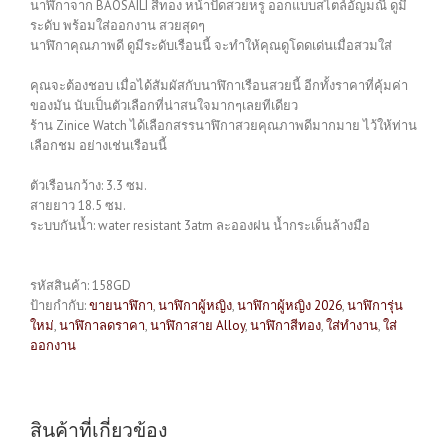
นาฬิกาจาก BAOSAILI สีทอง หน้าปัดสวยหรู ออกแบบสไตล์อัญมณี ดูมี
ระดับ พร้อมใส่ออกงาน สวยสุดๆ
นาฬิกาคุณภาพดี ดูมีระดับเรือนนี้ จะทำให้คุณดูโดดเด่นเมื่อสวมใส่
คุณจะต้องชอบ เมื่อได้สัมผัสกับนาฬิกาเรือนสวยนี้ อีกทั้งราคาที่คุ้มค่า
ของมัน นับเป็นตัวเลือกที่น่าสนใจมากๆเลยทีเดียว
ร้าน Zinice Watch ได้เลือกสรรนาฬิกาสวยคุณภาพดีมากมาย ไว้ให้ท่าน
เลือกชม อย่างเช่นเรือนนี้
ตัวเรือนกว้าง: 3.3 ซม.
สายยาว 18.5 ซม.
ระบบกันน้ำ: water resistant 3atm ละอองฝน น้ำกระเด็นล้างมือ
รหัสสินค้า:
158GD
ป้ายกำกับ:
ขายนาฬิกา
,
นาฬิกาผู้หญิง
,
นาฬิกาผู้หญิง 2026
,
นาฬิการุ่น
ใหม่
,
นาฬิกาลดราคา
,
นาฬิกาสาย Alloy
,
นาฬิกาสีทอง
,
ใส่ทำงาน
,
ใส่
ออกงาน
สินค้าที่เกี่ยวข้อง