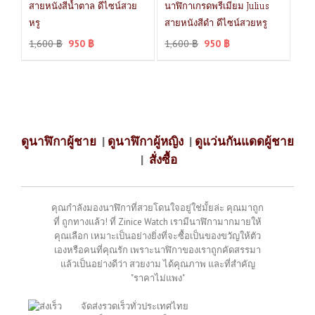
สายหนังสีน้ำตาล ดีไซน์สวย
นาฬิกาเกรดพรีเมียม Julius
หรู
สายหนังสีดำ ดีไซน์สวยหรู
1,600
฿
950
฿
1,600
฿
950
฿
ดูนาฬิกาผู้ชาย
|
ดูนาฬิกาผู้หญิง
|
ดูแว่นกันแดดผู้ชาย
|
สั่งซื้อ
คุณกำลังมองนาฬิกาที่สวยโดนใจอยู่ใช่มั้ยล่ะ คุณมาถูก
ที่ ถูกทางแล้ว! ที่ Zinice Watch เรามีนาฬิกามากมายให้
คุณเลือก เหมาะเป็นอย่างยิ่งที่จะซื้อเป็นของขวัญให้ตัว
เองหรือคนที่คุณรัก เพราะนาฬิกาของเราถูกคัดสรรมา
แล้วเป็นอย่างดีว่า สวยงาม ได้คุณภาพ และที่สำคัญ
"ราคาไม่แพง"
จัดส่งรวดเร็วทั่วประเทศไทย