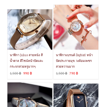
นาฬิกา Julius สายหนัง สี
นาฬิกาแบรนด์ Daybird หน้า
น้ำตาล ดีไซน์หน้าปัดและ
ปัดประกายมุข วงล้อมเพชร
กระจกสวยหรูมากๆ
สวยหวานมาก
1,500
฿
990
฿
1,500
฿
790
฿