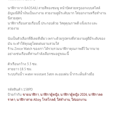
นาฬิกาจาก BAOSAILI สายสีทองชมพู หน้าปัดสวยหรูออกแบบสไตล์
อัญมณีสีน้ำเงินเป็นเงางาม สวยงามดูมีระดับมาก ใส่ออกงานหรือทำงาน
นี่สวยสุดๆ
นาฬิกาเรือนสวยเรือนนี้ ประกอบด้วย วัสดุคุณภาพดี แข็งแรง และ
สวยงาม
นับเป็นตัวเลือกที่ดีเลยทีเดียว เพราะด้วยรูปทรงที่สวยงามดูดีมีระดับของ
มัน จะทำให้คุณดูโดดเด่นยามสวมใส่
ร้าน Zinice Watch ของเรา ได้รวบรวมนาฬิกาคุณภาพดีไว้มากมาย
อย่างเช่นเรือนที่ท่านกำลังเลือกชมอยู่ขณะนี้
ตัวเรือนกว้าง: 3.3 ซม.
สายยาว 18.5 ซม.
ระบบกันน้ำ: water resistant 3atm ละอองฝน น้ำกระเด็นล้างมือ
รหัสสินค้า:
158PD
ป้ายกำกับ:
ขายนาฬิกา
,
นาฬิกาผู้หญิง
,
นาฬิกาผู้หญิง 2026
,
นาฬิกาลด
ราคา
,
นาฬิกาสาย Alloy
,
โรสโกลด์
,
ใส่ทำงาน
,
ใส่ออกงาน