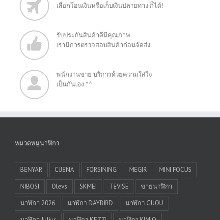
เลือกโอนเงินหรือเก็บเงินปลายทาง ก็ได้!
รับประกันสินค้าดีมีคุณภาพ
เรามีการตรวจสอบสินค้าก่อนจัดส่ง
พนักงานขาย บริการด้วยความใส่ใจ
เป็นกันเอง ^^
หมวดหมู่นาฬิกา
BENYAR
CUENA
FORSINING
MEGIR
MINI FOCUS
NIBOSI
Olevs
SKMEI
TEVISE
ขายนาฬิกา
นาฬิกา 2026
นาฬิกา DAYBIRD
นาฬิกา GUOU
นาฬิกา Julius
นาฬิกา KEZZI
นาฬิกา KIMIO