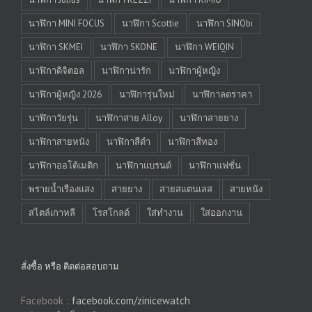
นาฬิกา MINI FOCUS
นาฬิกา Scottie
นาฬิกา SINObi
นาฬิกา SKMEI
นาฬิกา SKONE
นาฬิกา WEIQIN
นาฬิกาดิจิตอล
นาฬิกาน่ารัก
นาฬิกาผู้หญิง
นาฬิกาผู้หญิง 2026
นาฬิการุ่นใหม่
นาฬิกาลดราคา
นาฬิกาวัยรุ่น
นาฬิกาสาย Alloy
นาฬิกาสายยาง
นาฬิกาสายหนัง
นาฬิกาสีดำ
นาฬิกาสีทอง
นาฬิกาออโต้เมติก
นาฬิกาแบรนด์
นาฬิกาแฟชั่น
พรายน้ำเรืองแสง
สายยาง
สายสแตนเลส
สายหนัง
สไตล์เกาหลี
โรสโกลด์
ใส่ทำงาน
ใส่ออกงาน
สั่งซื้อ หรือ ติดต่อสอบถาม
Facebook :
facebook.com/zinicewatch