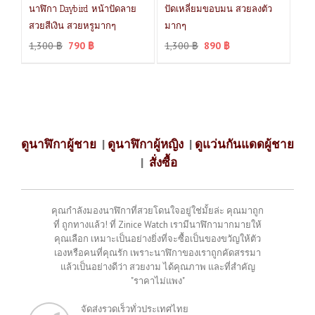
นาฬิกา Daybird หน้าปัดลาย
ปัดเหลี่ยมขอบมน สวยลงตัว
สวยสีเงิน สวยหรูมากๆ
มากๆ
1,300
฿
790
฿
1,300
฿
890
฿
ดูนาฬิกาผู้ชาย
|
ดูนาฬิกาผู้หญิง
|
ดูแว่นกันแดดผู้ชาย
|
สั่งซื้อ
คุณกำลังมองนาฬิกาที่สวยโดนใจอยู่ใช่มั้ยล่ะ คุณมาถูก
ที่ ถูกทางแล้ว! ที่ Zinice Watch เรามีนาฬิกามากมายให้
คุณเลือก เหมาะเป็นอย่างยิ่งที่จะซื้อเป็นของขวัญให้ตัว
เองหรือคนที่คุณรัก เพราะนาฬิกาของเราถูกคัดสรรมา
แล้วเป็นอย่างดีว่า สวยงาม ได้คุณภาพ และที่สำคัญ
"ราคาไม่แพง"
จัดส่งรวดเร็วทั่วประเทศไทย