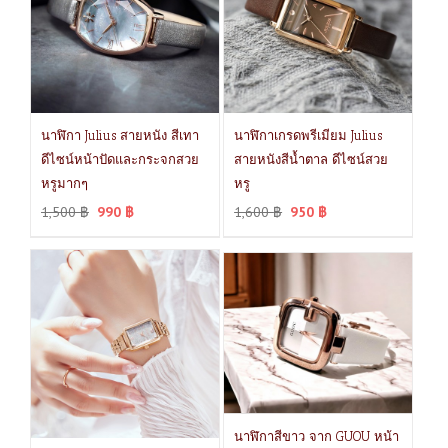
นาฬิกา Julius สายหนัง สีเทา
นาฬิกาเกรดพรีเมียม Julius
ดีไซน์หน้าปัดและกระจกสวย
สายหนังสีน้ำตาล ดีไซน์สวย
หรูมากๆ
หรู
1,500
฿
990
฿
1,600
฿
950
฿
นาฬิกาสีขาว จาก GUOU หน้า