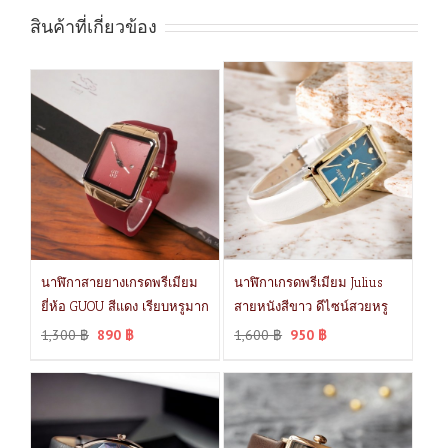
สินค้าที่เกี่ยวข้อง
นาฬิกาสายยางเกรดพรีเมียม
นาฬิกาเกรดพรีเมียม Julius
ยี่ห้อ GUOU สีแดง เรียบหรูมาก
สายหนังสีขาว ดีไซน์สวยหรู
1,300
฿
890
฿
1,600
฿
950
฿