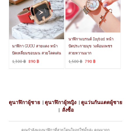
นาฬิกาแบรนด์ Daybird หน้า
นาฬิกา GUOU สายแดง หน้า
ปัดประกายมุข วงล้อมเพชร
ปัดเหลี่ยมขอบมน สวยโดดเด่น
สวยหวานมาก
1,300
฿
890
฿
1,500
฿
790
฿
ดูนาฬิกาผู้ชาย
|
ดูนาฬิกาผู้หญิง
|
ดูแว่นกันแดดผู้ชาย
|
สั่งซื้อ
คุณกำลังมองนาฬิกาที่สวยโดนใจอยู่ใช่มั้ยล่ะ คุณมาถูก