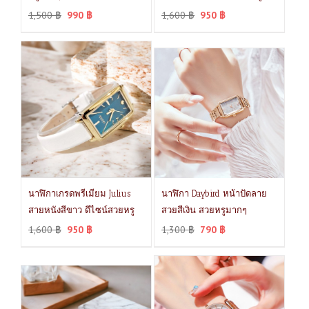
1,500
฿
990
฿
1,600
฿
950
฿
นาฬิกาเกรดพรีเมียม Julius
นาฬิกา Daybird หน้าปัดลาย
สายหนังสีขาว ดีไซน์สวยหรู
สวยสีเงิน สวยหรูมากๆ
1,600
฿
950
฿
1,300
฿
790
฿