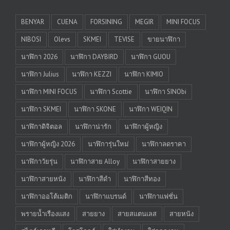
BENYAR
CUENA
FORSINING
MEGIR
MINI FOCUS
NIBOSI
Olevs
SKMEI
TEVISE
ขายนาฬิกา
นาฬิกา 2026
นาฬิกา DAYBIRD
นาฬิกา GUOU
นาฬิกา Julius
นาฬิกา KEZZI
นาฬิกา KIMIO
นาฬิกา MINI FOCUS
นาฬิกา Scottie
นาฬิกา SINObi
นาฬิกา SKMEI
นาฬิกา SKONE
นาฬิกา WEIQIN
นาฬิกาดิจิตอล
นาฬิกาน่ารัก
นาฬิกาผู้หญิง
นาฬิกาผู้หญิง 2026
นาฬิการุ่นใหม่
นาฬิกาลดราคา
นาฬิกาวัยรุ่น
นาฬิกาสาย Alloy
นาฬิกาสายยาง
นาฬิกาสายหนัง
นาฬิกาสีดำ
นาฬิกาสีทอง
นาฬิกาออโต้เมติก
นาฬิกาแบรนด์
นาฬิกาแฟชั่น
พรายน้ำเรืองแสง
สายยาง
สายสแตนเลส
สายหนัง