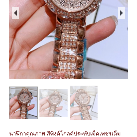
นาฬิกาคุณภาพ สีพิงค์โกลด์ประทับเม็ดเพชรเต็ม