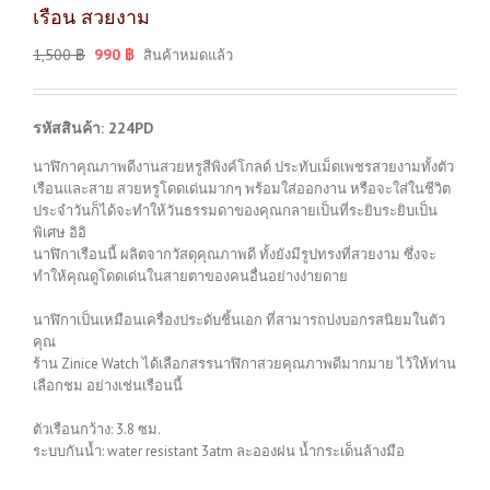
เรือน สวยงาม
1,500
฿
990
฿
สินค้าหมดแล้ว
รหัสสินค้า: 224PD
นาฬิกาคุณภาพดีงานสวยหรูสีพิงค์โกลด์ ประทับเม็ดเพชรสวยงามทั้งตัว
เรือนและสาย สวยหรูโดดเด่นมากๆ พร้อมใส่ออกงาน หรือจะใส่ในชีวิต
ประจำวันก็ได้จะทำให้วันธรรมดาของคุณกลายเป็นที่ระยิบระยิบเป็น
พิเศษ อิอิ
นาฬิกาเรือนนี้ ผลิตจากวัสดุคุณภาพดี ทั้งยังมีรูปทรงที่สวยงาม ซึ่งจะ
ทำให้คุณดูโดดเด่นในสายตาของคนอื่นอย่างง่ายดาย
นาฬิกาเป็นเหมือนเครื่องประดับชิ้นเอก ที่สามารถบ่งบอกรสนิยมในตัว
คุณ
ร้าน Zinice Watch ได้เลือกสรรนาฬิกาสวยคุณภาพดีมากมาย ไว้ให้ท่าน
เลือกชม อย่างเช่นเรือนนี้
ตัวเรือนกว้าง: 3.8 ซม.
ระบบกันน้ำ: water resistant 3atm ละอองฝน น้ำกระเด็นล้างมือ