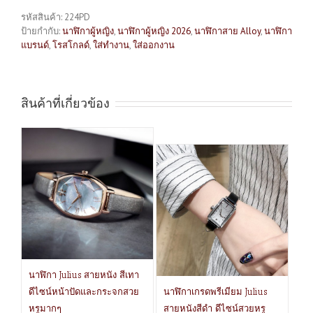
รหัสสินค้า:
224PD
ป้ายกำกับ:
นาฬิกาผู้หญิง
,
นาฬิกาผู้หญิง 2026
,
นาฬิกาสาย Alloy
,
นาฬิกา
แบรนด์
,
โรสโกลด์
,
ใส่ทำงาน
,
ใส่ออกงาน
สินค้าที่เกี่ยวข้อง
นาฬิกา Julius สายหนัง สีเทา
ดีไซน์หน้าปัดและกระจกสวย
นาฬิกาเกรดพรีเมียม Julius
หรูมากๆ
สายหนังสีดำ ดีไซน์สวยหรู