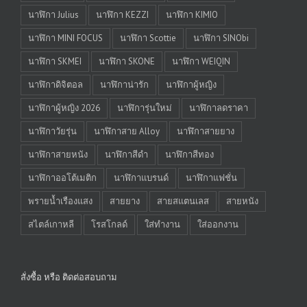
นาฬิกา Julius
นาฬิกา KEZZI
นาฬิกา KIMIO
นาฬิกา MINI FOCUS
นาฬิกา Scottie
นาฬิกา SINObi
นาฬิกา SKMEI
นาฬิกา SKONE
นาฬิกา WEIQIN
นาฬิกาดิจิตอล
นาฬิกาน่ารัก
นาฬิกาผู้หญิง
นาฬิกาผู้หญิง 2026
นาฬิการุ่นใหม่
นาฬิกาลดราคา
นาฬิกาวัยรุ่น
นาฬิกาสาย Alloy
นาฬิกาสายยาง
นาฬิกาสายหนัง
นาฬิกาสีดำ
นาฬิกาสีทอง
นาฬิกาออโต้เมติก
นาฬิกาแบรนด์
นาฬิกาแฟชั่น
พรายน้ำเรืองแสง
สายยาง
สายสแตนเลส
สายหนัง
สไตล์เกาหลี
โรสโกลด์
ใส่ทำงาน
ใส่ออกงาน
สั่งซื้อ หรือ ติดต่อสอบถาม