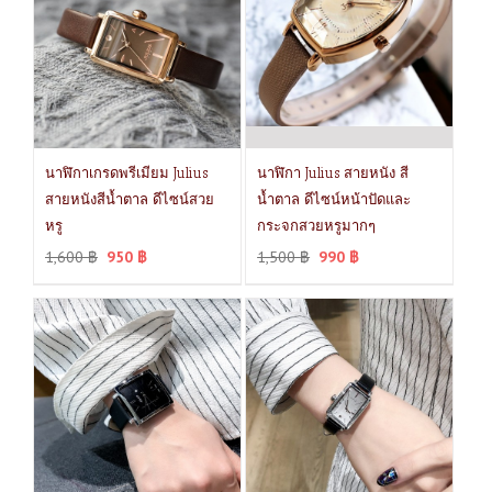
นาฬิกาเกรดพรีเมียม Julius
นาฬิกา Julius สายหนัง สี
สายหนังสีน้ำตาล ดีไซน์สวย
น้ำตาล ดีไซน์หน้าปัดและ
หรู
กระจกสวยหรูมากๆ
1,600
฿
950
฿
1,500
฿
990
฿