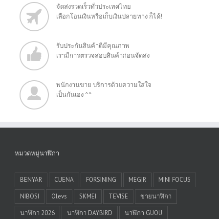
จัดส่งรวดเร็วทั่วประเทศไทย
เลือกโอนเงินหรือเก็บเงินปลายทาง ก็ได้!
รับประกันสินค้าดีมีคุณภาพ
เรามีการตรวจสอบสินค้าก่อนจัดส่ง
พนักงานขาย บริการด้วยความใส่ใจ
เป็นกันเอง ^^
หมวดหมู่นาฬิกา
BENYAR
CUENA
FORSINING
MEGIR
MINI FOCUS
NIBOSI
Olevs
SKMEI
TEVISE
ขายนาฬิกา
นาฬิกา 2026
นาฬิกา DAYBIRD
นาฬิกา GUOU