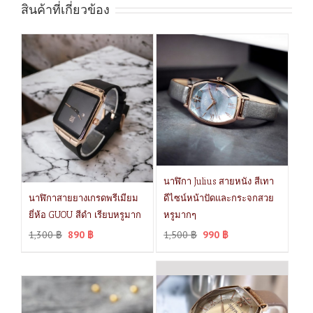
สินค้าที่เกี่ยวข้อง
นาฬิกา Julius สายหนัง สีเทา
นาฬิกาสายยางเกรดพรีเมียม
ดีไซน์หน้าปัดและกระจกสวย
ยี่ห้อ GUOU สีดำ เรียบหรูมาก
หรูมากๆ
1,300
฿
890
฿
1,500
฿
990
฿