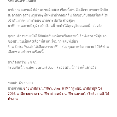
รหัสสินค้า: 138BK
นาฬิกาคุณภาพดี สีดำ แบรนด์ Julius เรือนนี้ประดับเม็ดเพชรบนหน้าปัด
สะอาดตา ดูสวยหรูมากๆ พื้นหน้าดำกลมกลืน ตัดขอบกับขอบเรือนสีเงิน
เข้ากันมากๆ มาพร้อมขนาดกระทัดรัด สวยสุดๆ
นาฬิกาคุณภาพดี ดูมีระดับเรือนนี้ จะทำให้คุณดูโดดเด่นเมื่อสวมใส่
คุณจะต้องชอบ เมื่อได้สัมผัสกับนาฬิกาเรือนสวยนี้ อีกทั้งราคาที่คุ้มค่า
ของมัน นับเป็นตัวเลือกที่น่าสนใจมากๆเลยทีเดียว
ร้าน Zinice Watch ได้เลือกสรรนาฬิกาสวยคุณภาพดีมากมาย ไว้ให้ท่าน
เลือกชม อย่างเช่นเรือนนี้
ตัวเรือนกว้าง: 2.8 ซม.
ระบบกันน้ำ: water resistant 3atm ละอองฝน น้ำกระเด็นล้างมือ
รหัสสินค้า:
138BK
ป้ายกำกับ:
ขายนาฬิกา
,
นาฬิกา Julius
,
นาฬิกาผู้หญิง
,
นาฬิกาผู้หญิง
2026
,
นาฬิกาลดราคา
,
นาฬิกาสายหนัง
,
นาฬิกาแบรนด์
,
สไตล์เกาหลี
,
ใส่
ทำงาน